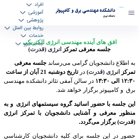
افراد
دانشکده مهندسی برق و کامپیوتر
آموزشی
دانشگاه تهران
پژوهشی
روابط بین الملل
افق های آینده مهندسی انرژی الکتریکی - "جلسه
خدمات
افق های آینده مهندسی انرژی الکتریکی
جذب نیرو
معرفی تمرکز قدرت/رشته مهندسی برق" - ece-
جلسه معرفی تمرکز
انرژی (قدرت)
دانشکده مهندسی برق و کامپیوتر
به اطلاع دانشجویان گرامی می‌رساند
جلسه معرفی
تمرکز
انرژی (قدرت)
در
تاریخ دوشنبه 21 آبان از ساعت
۱۲:۳۰ الی ۱۳:۳۰
در سالن آمفی تئاتر دانشکده مهندسی
برق
و کامپیوتر برگزار خواهد شد
.
این جلسه با حضور اساتید گروه سیستم‏های انرژی
و به
منظور معرفی و آشنایی دانشجویان با تمرکز انرژی
(قدرت) برگزار می‌گردد
.
حضور در این جلسه برای کلیه دانشجویان کارشناسی