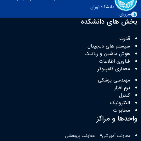
دانشگاه تهران
سروش
بخش های دانشکده
قدرت
سیستم های دیجیتال
هوش ماشین و رباتیک
فناوری اطلاعات
معماری کامپیوتر
مهندسی پزشکی
نرم افزار
کنترل
الکترونیک
مخابرات
واحدها و مراکز
معاونت آموزشی
معاونت پژوهشی