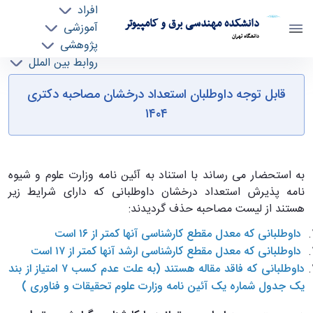
افراد
دانشکده مهندسی برق و کامپیوتر
آموزشی
دانشگاه تهران
پژوهشی
روابط بین الملل
"قابل توجه داوطلبان استعداد درخشان مصاحبه
خدمات
قابل توجه داوطلبان استعداد درخشان مصاحبه دکتری
جذب نیرو
دکتری ١٤٠٤" - ece- دانشکده مهندسی برق و
١٤٠٤
کامپیوتر
به استحضار می رساند با استناد به آئين نامه وزارت علوم و شيوه
نامه پذيرش استعداد درخشان داوطلبانی که دارای شرايط زير
هستند از ليست مصاحبه حذف گرديدند:
داوطلبانی که معدل مقطع کارشناسی آنها کمتر از ١٦ است
داوطلبانی که معدل مقطع کارشناسی ارشد آنها کمتر از ١٧ است
داوطلبانی که فاقد مقاله هستند (به علت عدم کسب ٧ امتياز از بند
يک جدول شماره يک آئين نامه وزارت علوم تحقيقات و فناوری )