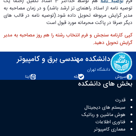
فرم
توصیه نامه
هم توسط حداکثر 3 استاد تکمیل (حتما یک
توصیه نامه از استاد راهنمای تز ارشد باشد) و در زمان مصاحبه به
مدیر گرایش مربوطه تحویل داده شود.(توصیه نامه در قالب های
دیگر صرفا در پاکت محرمانه مورد قبول است
کپی کارنامه سنجش و فرم انتخاب رشته را هم روز مصاحبه به مدیر
گرایش تحویل دهید.
دانشکده مهندسی برق و کامپیوتر
دانشگاه تهران
سروش
بله
ایتا
بخش های دانشکده
قدرت
سیستم های دیجیتال
هوش ماشین و رباتیک
فناوری اطلاعات
معماری کامپیوتر