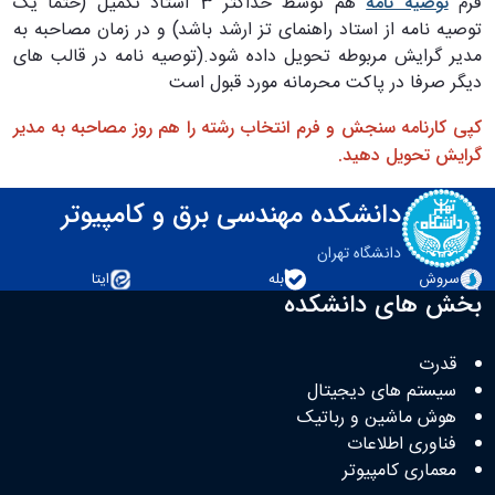
فرم
توصیه نامه
هم توسط حداکثر 3 استاد تکمیل (حتما یک
توصیه نامه از استاد راهنمای تز ارشد باشد) و در زمان مصاحبه به
مدیر گرایش مربوطه تحویل داده شود.(توصیه نامه در قالب های
دیگر صرفا در پاکت محرمانه مورد قبول است
کپی کارنامه سنجش و فرم انتخاب رشته را هم روز مصاحبه به مدیر
گرایش تحویل دهید.
دانشکده مهندسی برق و کامپیوتر
دانشگاه تهران
سروش
بله
ایتا
بخش های دانشکده
قدرت
سیستم های دیجیتال
هوش ماشین و رباتیک
فناوری اطلاعات
معماری کامپیوتر