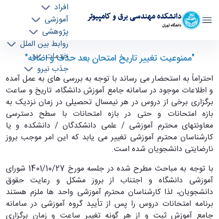
افراد
دانشکده مهندسی برق و کامپیوتر
آموزشی
دانشگاه تهران
پژوهشی
روابط بین الملل
"ممنوعیت تغییر تاریخ امتحان بعد حذف و اضافه" -
خدمات
"ممنوعیت تغییر تاریخ امتحان بعد حذف و اضافه"
جذب نیرو
ece- دانشکده مهندسی برق و کامپیوتر
احتراماً به استحضار می رساند با توجه به بررسی های به عمل آمده
و اطلاعات موجود در سامانه جامع آموزش دانشگاه، تاریخ و ساعت
برگزاری برخی از دروس در هر نیمسال تحصیلی در زمان نزدیک به
بازه امتحانات و حتی در بازه امتحانات با سطح دسترسی
معاونتهای محترم آموزشی / علمی دانشکدگان / دانشکده و یا
کارشناسان محترم آموزشی تغییر می یابد که این امر موجب بروز
نارضایتی دانشجویان شده است.
با توجه به مباحث مطرح شده در جلسه مورخ 1401/10/27 شورای
آموزشی دانشگاه و اجتناب از بروز مشکل و رعایت حقوق
دانشجویان، لذا کارشناسان محترم آموزشی واحد ها ملزم هستند
برنامه امتحانات دروس را پس از تأیید گروه آموزشی در سامانه
جامع آموزش ثبت و از هر گونه تغییر ساعت و زمان برگزاری