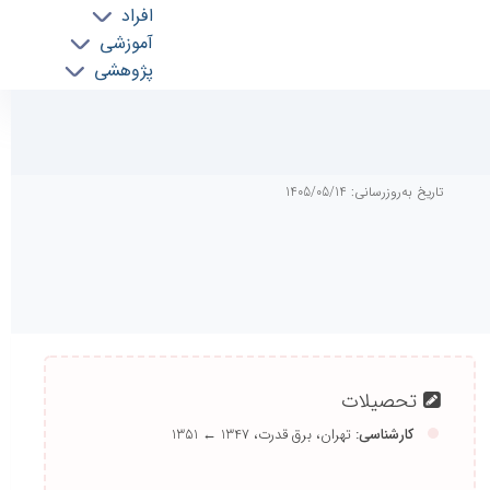
افراد
آموزشی
پژوهشی
روابط بین الملل
خدمات
جذب نیرو
تاریخ به‌روزرسانی: 1405/05/14
تحصیلات
کارشناسی:
تهران، برق قدرت،
1347 ← 1351