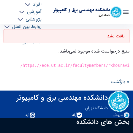
افراد
دانشکده مهندسی برق و کامپیوتر
آموزشی
دانشگاه تهران
پژوهشی
روابط بین الملل
صفحه اصلی - ece- دانشکده مهندسی برق و
خدمات
کامپیوتر
یافت نشد
جذب نیرو
منبع درخواست شده موجود نمی‌باشد.
https://ece.ut.ac.ir/facultymembers/rkhosravi/
« بازگشت
دانشکده مهندسی برق و کامپیوتر
دانشگاه تهران
سروش
بله
ایتا
بخش های دانشکده