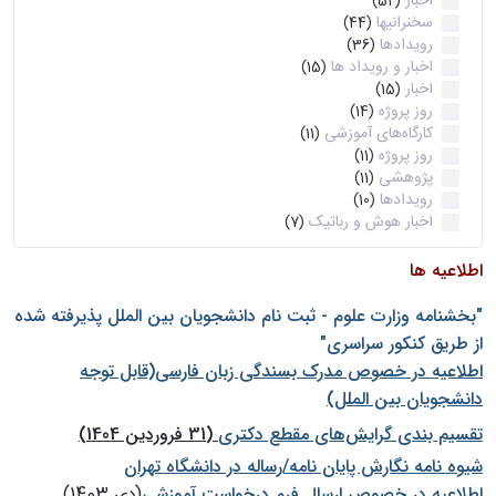
اخبار
(52)
سخنرانیها
(44)
رویدادها
(36)
اخبار و رویداد ها
(15)
اخبار
(15)
روز پروژه
(14)
کارگاه‌های آموزشی
(11)
روز پروژه
(11)
پژوهشی
(11)
رویدادها
(10)
اخبار هوش و رباتیک
(7)
اطلاعیه ها
"بخشنامه وزارت علوم - ثبت نام دانشجويان بين الملل پذيرفته شده
از طريق كنكور سراسری"
اطلاعیه در خصوص مدرک بسندگی زبان فارسی(قابل توجه
دانشجویان بین الملل)
تقسیم بندی گرایش‌های مقطع دکتری
(31 فروردین 1404)
شيوه نامه نگارش پايان نامه/رساله در دانشگاه تهران
اطلاعیه در خصوص ارسال فرم درخواست آموزشی
(دی 1403)