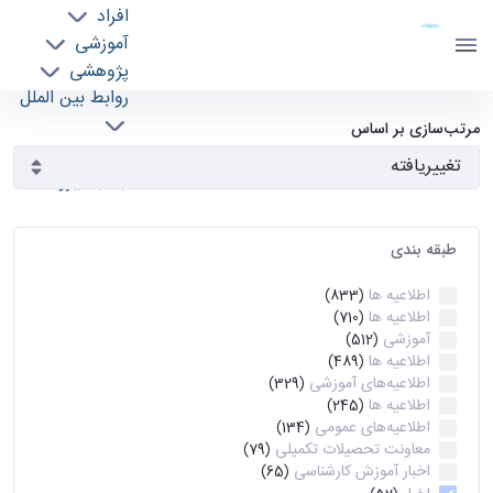
افراد
دانشکده مهندسی برق و کامپیوتر
آموزشی
دانشگاه تهران
پژوهشی
روابط بین الملل
آرشیو اطلاعیه ها - ece- دانشکده مهندسی برق و
خدمات
مرتب‌سازی بر اساس
جذب نیرو
کامپیوتر
طبقه بندی
اطلاعیه ها
(833)
اطلاعیه ها
(710)
آموزشی
(512)
اطلاعیه ها
(489)
اطلاعیه‌های‌ آموزشی
(329)
اطلاعیه ها
(245)
اطلاعیه‌های عمومی
(134)
معاونت تحصیلات تکمیلی
(79)
اخبار آموزش کارشناسی
(65)