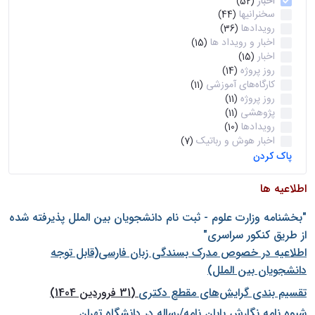
اخبار
(52)
سخنرانیها
(44)
رویدادها
(36)
اخبار و رویداد ها
(15)
اخبار
(15)
روز پروژه
(14)
کارگاه‌های آموزشی
(11)
روز پروژه
(11)
پژوهشی
(11)
رویدادها
(10)
اخبار هوش و رباتیک
(7)
پاک کردن
اطلاعیه ها
"بخشنامه وزارت علوم - ثبت نام دانشجويان بين الملل پذيرفته شده
از طريق كنكور سراسری"
اطلاعیه در خصوص مدرک بسندگی زبان فارسی(قابل توجه
دانشجویان بین الملل)
تقسیم بندی گرایش‌های مقطع دکتری
(31 فروردین 1404)
شيوه نامه نگارش پايان نامه/رساله در دانشگاه تهران