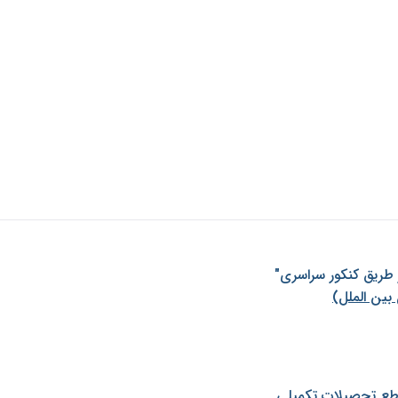
ز طريق كنكور سراسری"
بین الملل)
طع تحصیلات تکمیلی