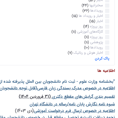
اخبار
(52)
سخنرانیها
(44)
رویدادها
(36)
اخبار و رویداد ها
(15)
اخبار
(15)
روز پروژه
(14)
کارگاه‌های آموزشی
(11)
روز پروژه
(11)
پژوهشی
(11)
رویدادها
(10)
اخبار هوش و رباتیک
(7)
پاک کردن
اطلاعیه ها
"بخشنامه وزارت علوم - ثبت نام دانشجويان بين الملل پذيرفته شده ا
اطلاعیه در خصوص مدرک بسندگی زبان فارسی(قابل توجه دانشجویان 
تقسیم بندی گرایش‌های مقطع دکتری
(31 فروردین 1404)
شيوه نامه نگارش پايان نامه/رساله در دانشگاه تهران
اطلاعیه در خصوص ارسال فرم درخواست آموزشی
(دی 1403)
نحوه دریافت تاییدیه تحصیلی مقطع قبل در خصوص دانشجویان مقا