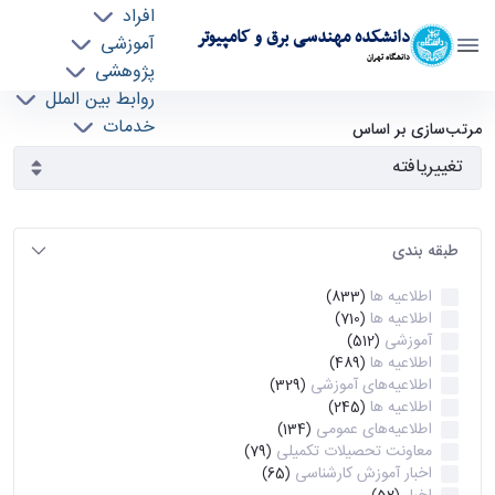
افراد
دانشکده مهندسی برق و کامپیوتر
آموزشی
دانشگاه تهران
پژوهشی
روابط بین الملل
آرشیو اطلاعیه ها - ece- دانشکده مهندسی برق و
خدمات
مرتب‌سازی بر اساس
جذب نیرو
کامپیوتر
طبقه بندی
اطلاعیه ها
(833)
اطلاعیه ها
(710)
آموزشی
(512)
اطلاعیه ها
(489)
اطلاعیه‌های‌ آموزشی
(329)
اطلاعیه ها
(245)
اطلاعیه‌های عمومی
(134)
معاونت تحصیلات تکمیلی
(79)
اخبار آموزش کارشناسی
(65)