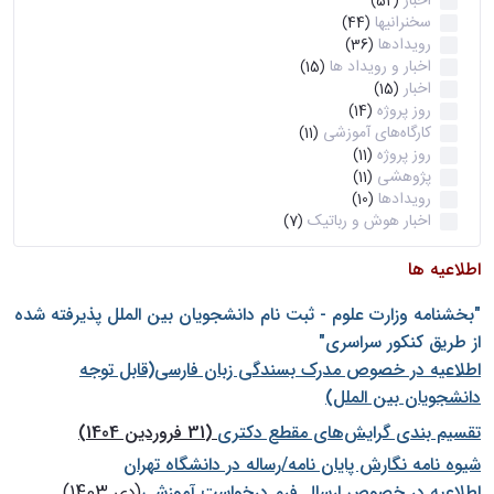
اخبار
(52)
سخنرانیها
(44)
رویدادها
(36)
اخبار و رویداد ها
(15)
اخبار
(15)
روز پروژه
(14)
کارگاه‌های آموزشی
(11)
روز پروژه
(11)
پژوهشی
(11)
رویدادها
(10)
اخبار هوش و رباتیک
(7)
اطلاعیه ها
"بخشنامه وزارت علوم - ثبت نام دانشجويان بين الملل پذيرفته شده
از طريق كنكور سراسری"
اطلاعیه در خصوص مدرک بسندگی زبان فارسی(قابل توجه
دانشجویان بین الملل)
تقسیم بندی گرایش‌های مقطع دکتری
(31 فروردین 1404)
شيوه نامه نگارش پايان نامه/رساله در دانشگاه تهران
اطلاعیه در خصوص ارسال فرم درخواست آموزشی
(دی 1403)