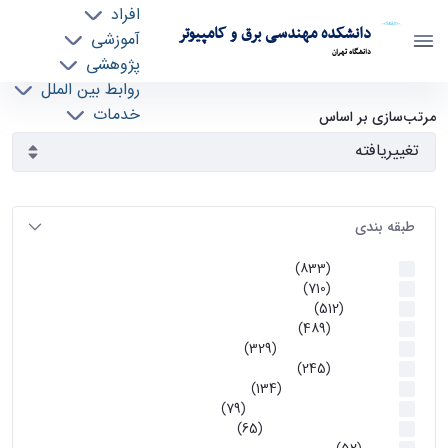
افراد
دانشکده مهندسی برق و کامپیوتر
آموزشی
دانشگاه تهران
پژوهشی
روابط بین الملل
آرشیو اطلاعیه ها - ece- دانشکده مهندسی برق و
خدمات
مرتب‌سازی بر اساس
جذب نیرو
کامپیوتر
طبقه بندی
اطلاعیه ها
(833)
اطلاعیه ها
(710)
آموزشی
(512)
اطلاعیه ها
(489)
اطلاعیه‌های‌ آموزشی
(329)
اطلاعیه ها
(245)
اطلاعیه‌های عمومی
(134)
معاونت تحصیلات تکمیلی
(79)
اخبار آموزش کارشناسی
(65)