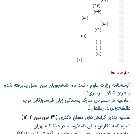
اخبار
(52)
سخنرانیها
(44)
رویدادها
(36)
اخبار و رویداد ها
(15)
اخبار
(15)
روز پروژه
(14)
کارگاه‌های آموزشی
(11)
روز پروژه
(11)
پژوهشی
(11)
رویدادها
(10)
اخبار هوش و رباتیک
(7)
اطلاعیه ها
"بخشنامه وزارت علوم - ثبت نام دانشجويان بين الملل پذيرفته شده
از طريق كنكور سراسری"
اطلاعیه در خصوص مدرک بسندگی زبان فارسی(قابل توجه
دانشجویان بین الملل)
تقسیم بندی گرایش‌های مقطع دکتری
(31 فروردین 1404)
شيوه نامه نگارش پايان نامه/رساله در دانشگاه تهران
اطلاعیه در خصوص ارسال فرم درخواست آموزشی
(دی 1403)