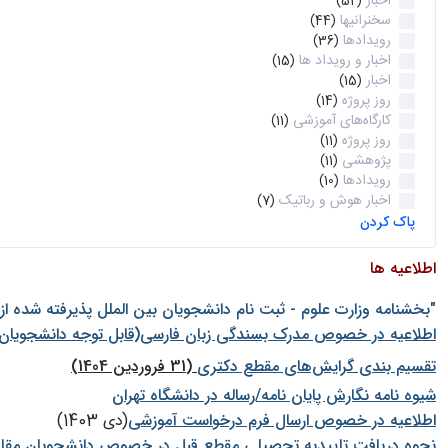
اخبار
(52)
سخنرانیها
(44)
رویدادها
(36)
اخبار و رویداد ها
(15)
اخبار
(15)
روز پروژه
(14)
کارگاه‌های آموزشی
(11)
روز پروژه
(11)
پژوهشی
(11)
رویدادها
(10)
اخبار هوش و رباتیک
(7)
پاک کردن
اطلاعیه ها
"بخشنامه وزارت علوم - ثبت نام دانشجويان بين الملل پذيرفته شده ا
اطلاعیه در خصوص مدرک بسندگی زبان فارسی(قابل توجه دانشجویان 
تقسیم بندی گرایش‌های مقطع دکتری
(31 فروردین 1404)
شيوه نامه نگارش پايان نامه/رساله در دانشگاه تهران
اطلاعیه در خصوص ارسال فرم درخواست آموزشی
(دی 1403)
نحوه دریافت تاییدیه تحصیلی مقطع قبل در خصوص دانشجویان مقا