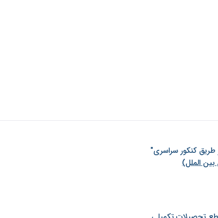
ز طريق كنكور سراسری"
بین الملل)
طع تحصیلات تکمیلی