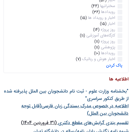
اخبار
(52)
سخنرانیها
(44)
رویدادها
(36)
اخبار و رویداد ها
(15)
اخبار
(15)
روز پروژه
(14)
کارگاه‌های آموزشی
(11)
روز پروژه
(11)
پژوهشی
(11)
رویدادها
(10)
اخبار هوش و رباتیک
(7)
پاک کردن
اطلاعیه ها
"بخشنامه وزارت علوم - ثبت نام دانشجويان بين الملل پذيرفته شده
از طريق كنكور سراسری"
اطلاعیه در خصوص مدرک بسندگی زبان فارسی(قابل توجه
دانشجویان بین الملل)
تقسیم بندی گرایش‌های مقطع دکتری
(31 فروردین 1404)
شيوه نامه نگارش پايان نامه/رساله در دانشگاه تهران