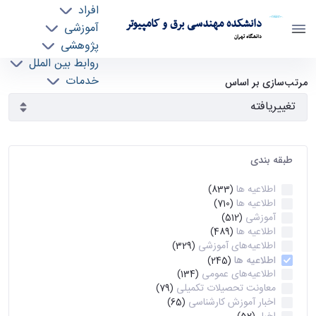
افراد
دانشکده مهندسی برق و کامپیوتر
آموزشی
دانشگاه تهران
پژوهشی
روابط بین الملل
آرشیو اطلاعیه ها - ece- دانشکده مهندسی برق و
خدمات
مرتب‌سازی بر اساس
جذب نیرو
کامپیوتر
طبقه بندی
اطلاعیه ها
(833)
اطلاعیه ها
(710)
آموزشی
(512)
اطلاعیه ها
(489)
اطلاعیه‌های‌ آموزشی
(329)
اطلاعیه ها
(245)
اطلاعیه‌های عمومی
(134)
معاونت تحصیلات تکمیلی
(79)
اخبار آموزش کارشناسی
(65)