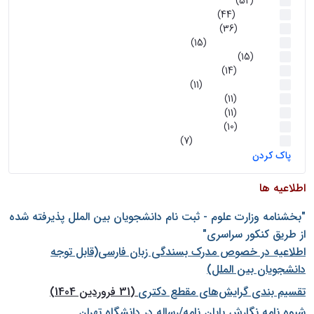
اخبار
(52)
سخنرانیها
(44)
رویدادها
(36)
اخبار و رویداد ها
(15)
اخبار
(15)
روز پروژه
(14)
کارگاه‌های آموزشی
(11)
روز پروژه
(11)
پژوهشی
(11)
رویدادها
(10)
اخبار هوش و رباتیک
(7)
پاک کردن
اطلاعیه ها
"بخشنامه وزارت علوم - ثبت نام دانشجويان بين الملل پذيرفته شده
از طريق كنكور سراسری"
اطلاعیه در خصوص مدرک بسندگی زبان فارسی(قابل توجه
دانشجویان بین الملل)
تقسیم بندی گرایش‌های مقطع دکتری
(31 فروردین 1404)
شيوه نامه نگارش پايان نامه/رساله در دانشگاه تهران