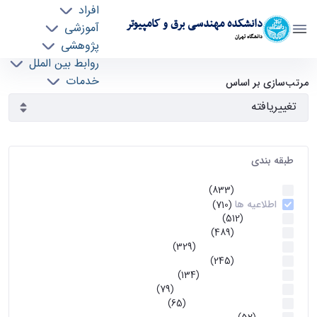
افراد
دانشکده مهندسی برق و کامپیوتر
آموزشی
دانشگاه تهران
پژوهشی
روابط بین الملل
آرشیو اطلاعیه ها - ece- دانشکده مهندسی برق و
خدمات
مرتب‌سازی بر اساس
جذب نیرو
کامپیوتر
طبقه بندی
اطلاعیه ها
(833)
اطلاعیه ها
(710)
آموزشی
(512)
اطلاعیه ها
(489)
اطلاعیه‌های‌ آموزشی
(329)
اطلاعیه ها
(245)
اطلاعیه‌های عمومی
(134)
معاونت تحصیلات تکمیلی
(79)
اخبار آموزش کارشناسی
(65)