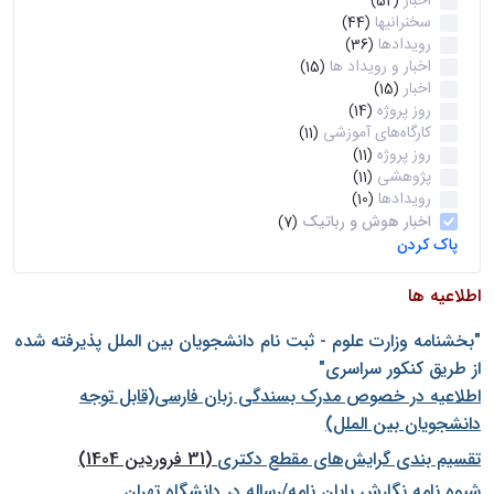
اخبار
(52)
سخنرانیها
(44)
رویدادها
(36)
اخبار و رویداد ها
(15)
اخبار
(15)
روز پروژه
(14)
کارگاه‌های آموزشی
(11)
روز پروژه
(11)
پژوهشی
(11)
رویدادها
(10)
اخبار هوش و رباتیک
(7)
پاک کردن
اطلاعیه ها
"بخشنامه وزارت علوم - ثبت نام دانشجويان بين الملل پذيرفته شده
از طريق كنكور سراسری"
اطلاعیه در خصوص مدرک بسندگی زبان فارسی(قابل توجه
دانشجویان بین الملل)
تقسیم بندی گرایش‌های مقطع دکتری
(31 فروردین 1404)
شيوه نامه نگارش پايان نامه/رساله در دانشگاه تهران