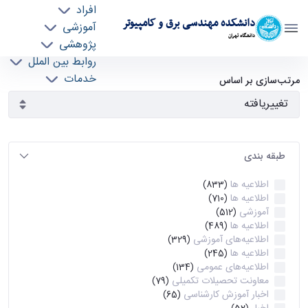
افراد
دانشکده مهندسی برق و کامپیوتر
آموزشی
دانشگاه تهران
پژوهشی
روابط بین الملل
آرشیو اطلاعیه ها - ece- دانشکده مهندسی برق و
خدمات
مرتب‌سازی بر اساس
جذب نیرو
کامپیوتر
طبقه بندی
اطلاعیه ها
(833)
اطلاعیه ها
(710)
آموزشی
(512)
اطلاعیه ها
(489)
اطلاعیه‌های‌ آموزشی
(329)
اطلاعیه ها
(245)
اطلاعیه‌های عمومی
(134)
معاونت تحصیلات تکمیلی
(79)
اخبار آموزش کارشناسی
(65)