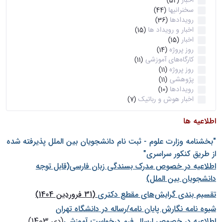
اخبار
(52)
سخنرانیها
(44)
رویدادها
(36)
اخبار و رویداد ها
(15)
اخبار
(15)
روز پروژه
(14)
کارگاه‌های آموزشی
(11)
روز پروژه
(11)
پژوهشی
(11)
رویدادها
(10)
اخبار هوش و رباتیک
(7)
اطلاعیه ها
"بخشنامه وزارت علوم - ثبت نام دانشجويان بين الملل پذيرفته شده
از طريق كنكور سراسری"
اطلاعیه در خصوص مدرک بسندگی زبان فارسی(قابل توجه
دانشجویان بین الملل)
تقسیم بندی گرایش‌های مقطع دکتری
(31 فروردین 1404)
شيوه نامه نگارش پايان نامه/رساله در دانشگاه تهران
اطلاعیه در خصوص ارسال فرم درخواست آموزشی
(دی 1403)