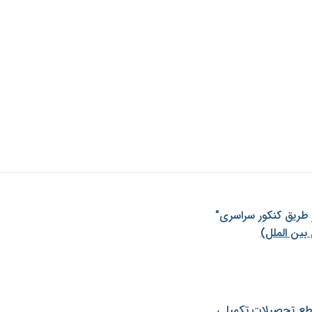
ز طريق كنكور سراسری"
بین الملل)
طع تحصیلات تکمیلی