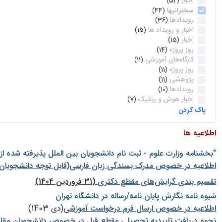
اخبار
(52)
سخنرانیها
(44)
رویدادها
(36)
اخبار و رویداد ها
(15)
اخبار
(15)
روز پروژه
(14)
کارگاه‌های آموزشی
(11)
روز پروژه
(11)
پژوهشی
(11)
رویدادها
(10)
اخبار هوش و رباتیک
(7)
پاک کردن
اطلاعیه ها
"بخشنامه وزارت علوم - ثبت نام دانشجويان بين الملل پذيرفته شده ا
اطلاعیه در خصوص مدرک بسندگی زبان فارسی(قابل توجه دانشجویان 
تقسیم بندی گرایش‌های مقطع دکتری
(31 فروردین 1404)
شيوه نامه نگارش پايان نامه/رساله در دانشگاه تهران
اطلاعیه در خصوص ارسال فرم درخواست آموزشی
(دی 1403)
نحوه دریافت تاییدیه تحصیلی مقطع قبل در خصوص دانشجویان مقا