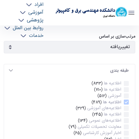
افراد
دانشکده مهندسی برق و کامپیوتر
آموزشی
دانشگاه تهران
پژوهشی
روابط بین الملل
آرشیو اطلاعیه ها - ece- دانشکده مهندسی برق و
خدمات
مرتب‌سازی بر اساس
جذب نیرو
کامپیوتر
طبقه بندی
اطلاعیه ها
(833)
اطلاعیه ها
(710)
آموزشی
(512)
اطلاعیه ها
(489)
اطلاعیه‌های‌ آموزشی
(329)
اطلاعیه ها
(245)
اطلاعیه‌های عمومی
(134)
معاونت تحصیلات تکمیلی
(79)
اخبار آموزش کارشناسی
(65)