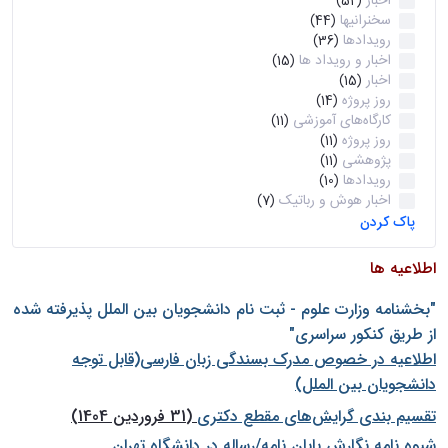
اخبار
(52)
سخنرانیها
(44)
رویدادها
(36)
اخبار و رویداد ها
(15)
اخبار
(15)
روز پروژه
(14)
کارگاه‌های آموزشی
(11)
روز پروژه
(11)
پژوهشی
(11)
رویدادها
(10)
اخبار هوش و رباتیک
(7)
پاک کردن
اطلاعیه ها
"بخشنامه وزارت علوم - ثبت نام دانشجويان بين الملل پذيرفته شده
از طريق كنكور سراسری"
اطلاعیه در خصوص مدرک بسندگی زبان فارسی(قابل توجه
دانشجویان بین الملل)
تقسیم بندی گرایش‌های مقطع دکتری
(31 فروردین 1404)
شيوه نامه نگارش پايان نامه/رساله در دانشگاه تهران