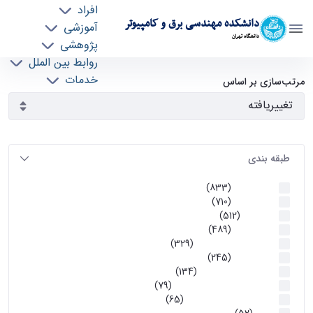
افراد
دانشکده مهندسی برق و کامپیوتر
آموزشی
دانشگاه تهران
پژوهشی
روابط بین الملل
آرشیو اطلاعیه ها - ece- دانشکده مهندسی برق و
خدمات
مرتب‌سازی بر اساس
جذب نیرو
کامپیوتر
طبقه بندی
اطلاعیه ها
(833)
اطلاعیه ها
(710)
آموزشی
(512)
اطلاعیه ها
(489)
اطلاعیه‌های‌ آموزشی
(329)
اطلاعیه ها
(245)
اطلاعیه‌های عمومی
(134)
معاونت تحصیلات تکمیلی
(79)
اخبار آموزش کارشناسی
(65)