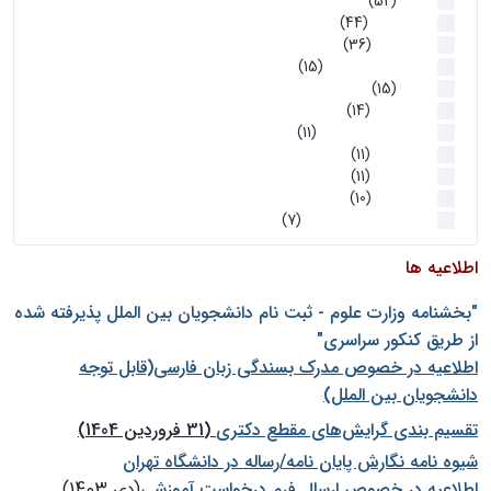
اخبار
(52)
سخنرانیها
(44)
رویدادها
(36)
اخبار و رویداد ها
(15)
اخبار
(15)
روز پروژه
(14)
کارگاه‌های آموزشی
(11)
روز پروژه
(11)
پژوهشی
(11)
رویدادها
(10)
اخبار هوش و رباتیک
(7)
اطلاعیه ها
"بخشنامه وزارت علوم - ثبت نام دانشجويان بين الملل پذيرفته شده
از طريق كنكور سراسری"
اطلاعیه در خصوص مدرک بسندگی زبان فارسی(قابل توجه
دانشجویان بین الملل)
تقسیم بندی گرایش‌های مقطع دکتری
(31 فروردین 1404)
شيوه نامه نگارش پايان نامه/رساله در دانشگاه تهران
اطلاعیه در خصوص ارسال فرم درخواست آموزشی
(دی 1403)