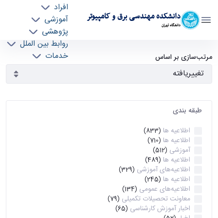
افراد
دانشکده مهندسی برق و کامپیوتر
آموزشی
دانشگاه تهران
پژوهشی
روابط بین الملل
آرشیو اطلاعیه ها - ece- دانشکده مهندسی برق و
خدمات
مرتب‌سازی بر اساس
جذب نیرو
کامپیوتر
طبقه بندی
اطلاعیه ها
(833)
اطلاعیه ها
(710)
آموزشی
(512)
اطلاعیه ها
(489)
اطلاعیه‌های‌ آموزشی
(329)
اطلاعیه ها
(245)
اطلاعیه‌های عمومی
(134)
معاونت تحصیلات تکمیلی
(79)
اخبار آموزش کارشناسی
(65)