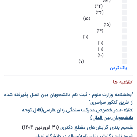
اخبار
(52)
سخنرانیها
(44)
رویدادها
(36)
اخبار و رویداد ها
(15)
اخبار
(15)
روز پروژه
(14)
کارگاه‌های آموزشی
(11)
روز پروژه
(11)
پژوهشی
(11)
رویدادها
(10)
اخبار هوش و رباتیک
(7)
پاک کردن
اطلاعیه ها
"بخشنامه وزارت علوم - ثبت نام دانشجويان بين الملل پذيرفته شده
از طريق كنكور سراسری"
اطلاعیه در خصوص مدرک بسندگی زبان فارسی(قابل توجه
دانشجویان بین الملل)
تقسیم بندی گرایش‌های مقطع دکتری
(31 فروردین 1404)
شيوه نامه نگارش پايان نامه/رساله در دانشگاه تهران