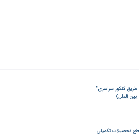
ز طريق كنكور سراسری"
بین الملل)
طع تحصیلات تکمیلی