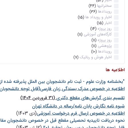
اخبار
(52)
سخنرانیها
(44)
رویدادها
(36)
اخبار و رویداد ها
(15)
اخبار
(15)
روز پروژه
(14)
کارگاه‌های آموزشی
(11)
روز پروژه
(11)
پژوهشی
(11)
رویدادها
(10)
اخبار هوش و رباتیک
(7)
اطلاعیه ها
"بخشنامه وزارت علوم - ثبت نام دانشجويان بين الملل پذيرفته شده ا
اطلاعیه در خصوص مدرک بسندگی زبان فارسی(قابل توجه دانشجویان 
تقسیم بندی گرایش‌های مقطع دکتری
(31 فروردین 1404)
شيوه نامه نگارش پايان نامه/رساله در دانشگاه تهران
اطلاعیه در خصوص ارسال فرم درخواست آموزشی
(دی 1403)
نحوه دریافت تاییدیه تحصیلی مقطع قبل در خصوص دانشجویان مقا
قابل توجه دانشجویان درس روش تحقیق 1و2
(12 تیر 1403)