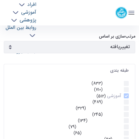
افراد
دانشکده مهندسی برق و کامپیوتر
آموزشی
دانشگاه تهران
پژوهشی
روابط بین الملل
آرشیو اطلاعیه ها - ece- دانشکده مهندسی برق و
خدمات
مرتب‌سازی بر اساس
جذب نیرو
کامپیوتر
طبقه بندی
اطلاعیه ها
(833)
اطلاعیه ها
(710)
آموزشی
(512)
اطلاعیه ها
(489)
اطلاعیه‌های‌ آموزشی
(329)
اطلاعیه ها
(245)
اطلاعیه‌های عمومی
(134)
معاونت تحصیلات تکمیلی
(79)
اخبار آموزش کارشناسی
(65)