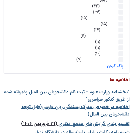
اخبار
(52)
سخنرانیها
(44)
رویدادها
(36)
اخبار و رویداد ها
(15)
اخبار
(15)
روز پروژه
(14)
کارگاه‌های آموزشی
(11)
روز پروژه
(11)
پژوهشی
(11)
رویدادها
(10)
اخبار هوش و رباتیک
(7)
پاک کردن
اطلاعیه ها
"بخشنامه وزارت علوم - ثبت نام دانشجويان بين الملل پذيرفته شده
از طريق كنكور سراسری"
اطلاعیه در خصوص مدرک بسندگی زبان فارسی(قابل توجه
دانشجویان بین الملل)
تقسیم بندی گرایش‌های مقطع دکتری
(31 فروردین 1404)
شيوه نامه نگارش پايان نامه/رساله در دانشگاه تهران