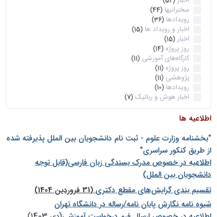
اخبار
(52)
سخنرانیها
(44)
رویدادها
(36)
اخبار و رویداد ها
(15)
اخبار
(15)
روز پروژه
(14)
کارگاه‌های آموزشی
(11)
روز پروژه
(11)
پژوهشی
(11)
رویدادها
(10)
اخبار هوش و رباتیک
(7)
اطلاعیه ها
"بخشنامه وزارت علوم - ثبت نام دانشجويان بين الملل پذيرفته شده
از طريق كنكور سراسری"
اطلاعیه در خصوص مدرک بسندگی زبان فارسی(قابل توجه
دانشجویان بین الملل)
تقسیم بندی گرایش‌های مقطع دکتری
(31 فروردین 1404)
شيوه نامه نگارش پايان نامه/رساله در دانشگاه تهران
اطلاعیه در خصوص ارسال فرم درخواست آموزشی
(دی 1403)