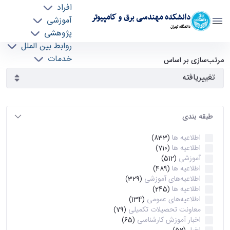
افراد
دانشکده مهندسی برق و کامپیوتر
آموزشی
دانشگاه تهران
پژوهشی
روابط بین الملل
آرشیو اطلاعیه ها - ece- دانشکده مهندسی برق و
خدمات
مرتب‌سازی بر اساس
جذب نیرو
کامپیوتر
طبقه بندی
اطلاعیه ها
(833)
اطلاعیه ها
(710)
آموزشی
(512)
اطلاعیه ها
(489)
اطلاعیه‌های‌ آموزشی
(329)
اطلاعیه ها
(245)
اطلاعیه‌های عمومی
(134)
معاونت تحصیلات تکمیلی
(79)
اخبار آموزش کارشناسی
(65)