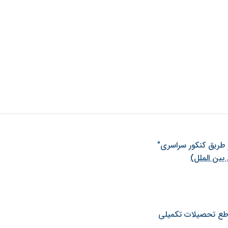
ز طريق كنكور سراسری"
بین الملل)
طع تحصیلات تکمیلی