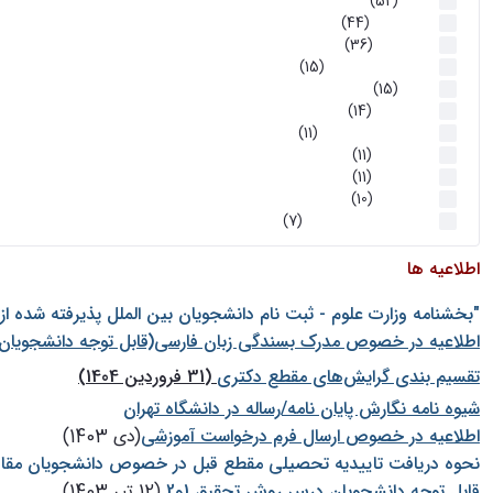
اخبار
(52)
سخنرانیها
(44)
رویدادها
(36)
اخبار و رویداد ها
(15)
اخبار
(15)
روز پروژه
(14)
کارگاه‌های آموزشی
(11)
روز پروژه
(11)
پژوهشی
(11)
رویدادها
(10)
اخبار هوش و رباتیک
(7)
اطلاعیه ها
"بخشنامه وزارت علوم - ثبت نام دانشجويان بين الملل پذيرفته شده ا
اطلاعیه در خصوص مدرک بسندگی زبان فارسی(قابل توجه دانشجویان 
تقسیم بندی گرایش‌های مقطع دکتری
(31 فروردین 1404)
شيوه نامه نگارش پايان نامه/رساله در دانشگاه تهران
اطلاعیه در خصوص ارسال فرم درخواست آموزشی
(دی 1403)
نحوه دریافت تاییدیه تحصیلی مقطع قبل در خصوص دانشجویان مقا
قابل توجه دانشجویان درس روش تحقیق 1و2
(12 تیر 1403)