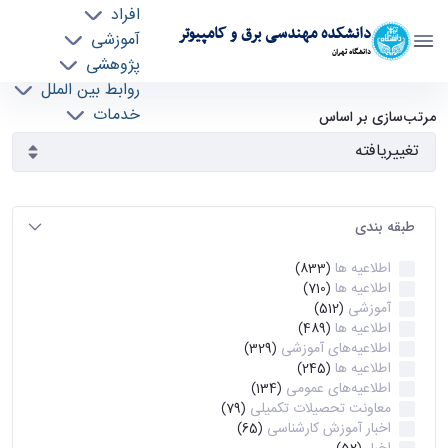
افراد
دانشکده مهندسی برق و کامپیوتر
آموزشی
دانشگاه تهران
پژوهشی
روابط بین الملل
آرشیو اطلاعیه ها - ece- دانشکده مهندسی برق و
خدمات
مرتب‌سازی بر اساس
جذب نیرو
کامپیوتر
طبقه بندی
اطلاعیه ها
(833)
اطلاعیه ها
(710)
آموزشی
(512)
اطلاعیه ها
(489)
اطلاعیه‌های‌ آموزشی
(329)
اطلاعیه ها
(245)
اطلاعیه‌های عمومی
(134)
معاونت تحصیلات تکمیلی
(79)
اخبار آموزش کارشناسی
(65)