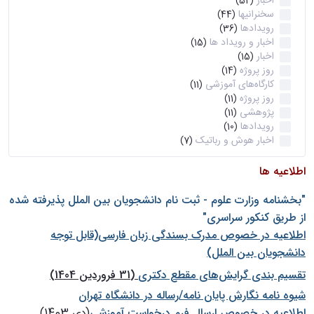
اخبار
(52)
سخنرانیها
(44)
رویدادها
(36)
اخبار و رویداد ها
(15)
اخبار
(15)
روز پروژه
(14)
کارگاه‌های آموزشی
(11)
روز پروژه
(11)
پژوهشی
(11)
رویدادها
(10)
اخبار هوش و رباتیک
(7)
اطلاعیه ها
"بخشنامه وزارت علوم - ثبت نام دانشجويان بين الملل پذيرفته شده
از طريق كنكور سراسری"
اطلاعیه در خصوص مدرک بسندگی زبان فارسی(قابل توجه
دانشجویان بین الملل)
تقسیم بندی گرایش‌های مقطع دکتری
(31 فروردین 1404)
شيوه نامه نگارش پايان نامه/رساله در دانشگاه تهران
اطلاعیه در خصوص ارسال فرم درخواست آموزشی
(دی 1403)