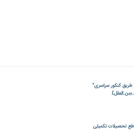
ز طريق كنكور سراسری"
بین الملل)
طع تحصیلات تکمیلی