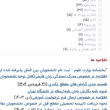
اخبار
(52)
سخنرانیها
(44)
رویدادها
(36)
اخبار و رویداد ها
(15)
اخبار
(15)
روز پروژه
(14)
کارگاه‌های آموزشی
(11)
روز پروژه
(11)
پژوهشی
(11)
رویدادها
(10)
اخبار هوش و رباتیک
(7)
اطلاعیه ها
"بخشنامه وزارت علوم - ثبت نام دانشجويان بين الملل پذيرفته شده ا
اطلاعیه در خصوص مدرک بسندگی زبان فارسی(قابل توجه دانشجویان 
تقسیم بندی گرایش‌های مقطع دکتری
(31 فروردین 1404)
شيوه نامه نگارش پايان نامه/رساله در دانشگاه تهران
اطلاعیه در خصوص ارسال فرم درخواست آموزشی
(دی 1403)
نحوه دریافت تاییدیه تحصیلی مقطع قبل در خصوص دانشجویان مقا
قابل توجه دانشجویان درس روش تحقیق 1و2
(12 تیر 1403)