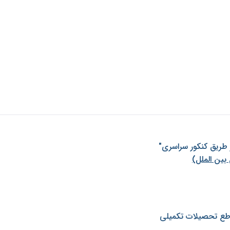
ز طريق كنكور سراسری"
بین الملل)
طع تحصیلات تکمیلی