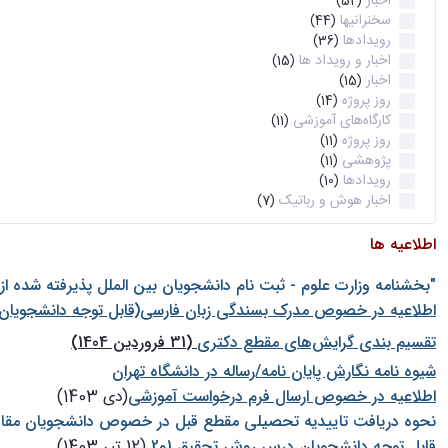
اخبار
(52)
سخنرانیها
(44)
رویدادها
(36)
اخبار و رویداد ها
(15)
اخبار
(15)
روز پروژه
(14)
کارگاه‌های آموزشی
(11)
روز پروژه
(11)
پژوهشی
(11)
رویدادها
(10)
اخبار هوش و رباتیک
(7)
اطلاعیه ها
"بخشنامه وزارت علوم - ثبت نام دانشجويان بين الملل پذيرفته شده ا
اطلاعیه در خصوص مدرک بسندگی زبان فارسی(قابل توجه دانشجویان 
تقسیم بندی گرایش‌های مقطع دکتری
(31 فروردین 1404)
شيوه نامه نگارش پايان نامه/رساله در دانشگاه تهران
اطلاعیه در خصوص ارسال فرم درخواست آموزشی
(دی 1403)
نحوه دریافت تاییدیه تحصیلی مقطع قبل در خصوص دانشجویان مقا
قابل توجه دانشجویان درس روش تحقیق 1و2
(12 تیر 1403)