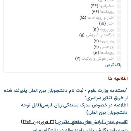
اخبار
(52)
سخنرانیها
(44)
رویدادها
(36)
اخبار و رویداد ها
(15)
اخبار
(15)
روز پروژه
(14)
کارگاه‌های آموزشی
(11)
روز پروژه
(11)
پژوهشی
(11)
رویدادها
(10)
اخبار هوش و رباتیک
(7)
پاک کردن
اطلاعیه ها
"بخشنامه وزارت علوم - ثبت نام دانشجويان بين الملل پذيرفته شده
از طريق كنكور سراسری"
اطلاعیه در خصوص مدرک بسندگی زبان فارسی(قابل توجه
دانشجویان بین الملل)
تقسیم بندی گرایش‌های مقطع دکتری
(31 فروردین 1404)
شيوه نامه نگارش پايان نامه/رساله در دانشگاه تهران