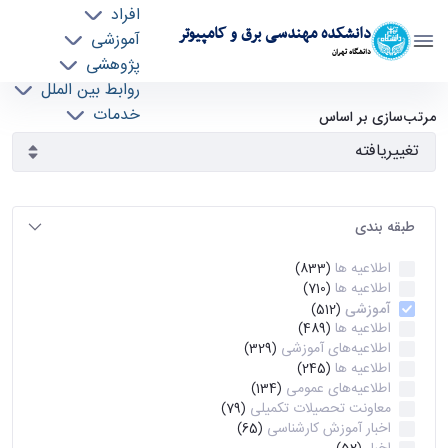
افراد
دانشکده مهندسی برق و کامپیوتر
آموزشی
دانشگاه تهران
پژوهشی
روابط بین الملل
آرشیو اطلاعیه ها - ece- دانشکده مهندسی برق و
خدمات
مرتب‌سازی بر اساس
جذب نیرو
کامپیوتر
طبقه بندی
اطلاعیه ها
(833)
اطلاعیه ها
(710)
آموزشی
(512)
اطلاعیه ها
(489)
اطلاعیه‌های‌ آموزشی
(329)
اطلاعیه ها
(245)
اطلاعیه‌های عمومی
(134)
معاونت تحصیلات تکمیلی
(79)
اخبار آموزش کارشناسی
(65)