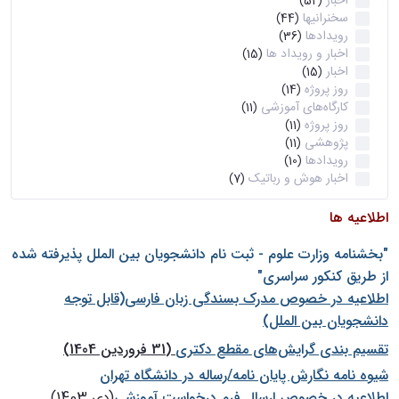
اخبار
(52)
سخنرانیها
(44)
رویدادها
(36)
اخبار و رویداد ها
(15)
اخبار
(15)
روز پروژه
(14)
کارگاه‌های آموزشی
(11)
روز پروژه
(11)
پژوهشی
(11)
رویدادها
(10)
اخبار هوش و رباتیک
(7)
اطلاعیه ها
"بخشنامه وزارت علوم - ثبت نام دانشجويان بين الملل پذيرفته شده
از طريق كنكور سراسری"
اطلاعیه در خصوص مدرک بسندگی زبان فارسی(قابل توجه
دانشجویان بین الملل)
تقسیم بندی گرایش‌های مقطع دکتری
(31 فروردین 1404)
شيوه نامه نگارش پايان نامه/رساله در دانشگاه تهران
اطلاعیه در خصوص ارسال فرم درخواست آموزشی
(دی 1403)