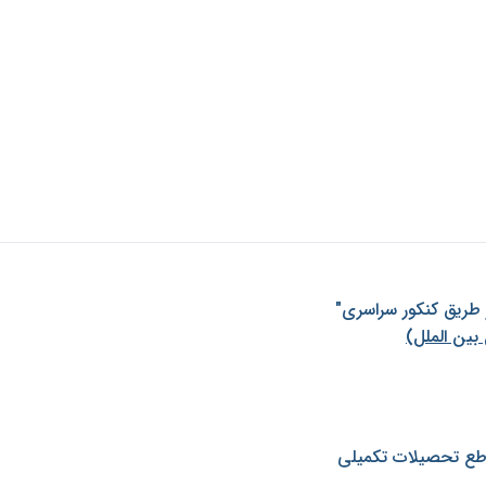
ز طريق كنكور سراسری"
بین الملل)
طع تحصیلات تکمیلی