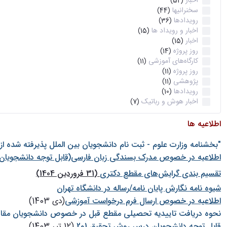
اخبار
(52)
سخنرانیها
(44)
رویدادها
(36)
اخبار و رویداد ها
(15)
اخبار
(15)
روز پروژه
(14)
کارگاه‌های آموزشی
(11)
روز پروژه
(11)
پژوهشی
(11)
رویدادها
(10)
اخبار هوش و رباتیک
(7)
اطلاعیه ها
"بخشنامه وزارت علوم - ثبت نام دانشجويان بين الملل پذيرفته شده ا
اطلاعیه در خصوص مدرک بسندگی زبان فارسی(قابل توجه دانشجویان 
تقسیم بندی گرایش‌های مقطع دکتری
(31 فروردین 1404)
شيوه نامه نگارش پايان نامه/رساله در دانشگاه تهران
اطلاعیه در خصوص ارسال فرم درخواست آموزشی
(دی 1403)
نحوه دریافت تاییدیه تحصیلی مقطع قبل در خصوص دانشجویان مقا
قابل توجه دانشجویان درس روش تحقیق 1و2
(12 تیر 1403)