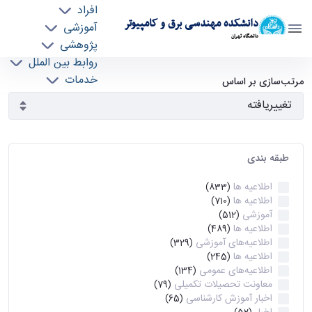
افراد
دانشکده مهندسی برق و کامپیوتر
آموزشی
دانشگاه تهران
پژوهشی
روابط بین الملل
آرشیو اطلاعیه ها - ece- دانشکده مهندسی برق و
خدمات
مرتب‌سازی بر اساس
جذب نیرو
کامپیوتر
طبقه بندی
اطلاعیه ها
(833)
اطلاعیه ها
(710)
آموزشی
(512)
اطلاعیه ها
(489)
اطلاعیه‌های‌ آموزشی
(329)
اطلاعیه ها
(245)
اطلاعیه‌های عمومی
(134)
معاونت تحصیلات تکمیلی
(79)
اخبار آموزش کارشناسی
(65)