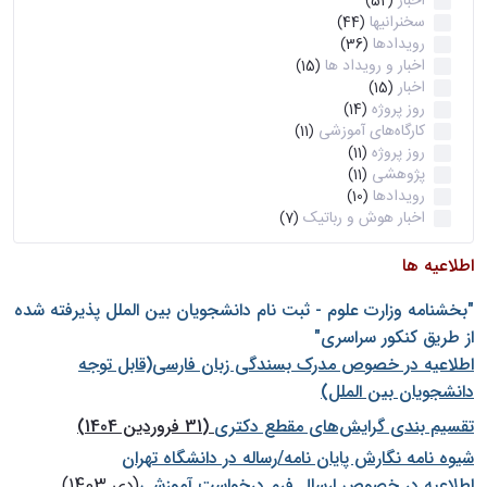
اخبار
(52)
سخنرانیها
(44)
رویدادها
(36)
اخبار و رویداد ها
(15)
اخبار
(15)
روز پروژه
(14)
کارگاه‌های آموزشی
(11)
روز پروژه
(11)
پژوهشی
(11)
رویدادها
(10)
اخبار هوش و رباتیک
(7)
اطلاعیه ها
"بخشنامه وزارت علوم - ثبت نام دانشجويان بين الملل پذيرفته شده
از طريق كنكور سراسری"
اطلاعیه در خصوص مدرک بسندگی زبان فارسی(قابل توجه
دانشجویان بین الملل)
تقسیم بندی گرایش‌های مقطع دکتری
(31 فروردین 1404)
شيوه نامه نگارش پايان نامه/رساله در دانشگاه تهران
اطلاعیه در خصوص ارسال فرم درخواست آموزشی
(دی 1403)