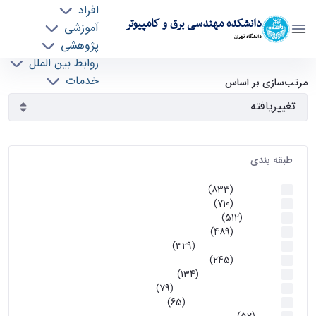
افراد
دانشکده مهندسی برق و کامپیوتر
آموزشی
دانشگاه تهران
پژوهشی
روابط بین الملل
آرشیو اطلاعیه ها - ece- دانشکده مهندسی برق و
خدمات
مرتب‌سازی بر اساس
جذب نیرو
کامپیوتر
طبقه بندی
اطلاعیه ها
(833)
اطلاعیه ها
(710)
آموزشی
(512)
اطلاعیه ها
(489)
اطلاعیه‌های‌ آموزشی
(329)
اطلاعیه ها
(245)
اطلاعیه‌های عمومی
(134)
معاونت تحصیلات تکمیلی
(79)
اخبار آموزش کارشناسی
(65)