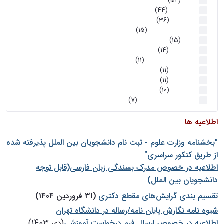
اخبار
(52)
سخنرانیها
(44)
رویدادها
(36)
اخبار و رویداد ها
(15)
اخبار
(15)
روز پروژه
(14)
کارگاه‌های آموزشی
(11)
روز پروژه
(11)
پژوهشی
(11)
رویدادها
(10)
اخبار هوش و رباتیک
(7)
اطلاعیه ها
"بخشنامه وزارت علوم - ثبت نام دانشجويان بين الملل پذيرفته شده
از طريق كنكور سراسری"
اطلاعیه در خصوص مدرک بسندگی زبان فارسی(قابل توجه
دانشجویان بین الملل)
تقسیم بندی گرایش‌های مقطع دکتری
(31 فروردین 1404)
شيوه نامه نگارش پايان نامه/رساله در دانشگاه تهران
اطلاعیه در خصوص ارسال فرم درخواست آموزشی
(دی 1403)