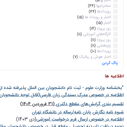
اخبار
(52)
سخنرانیها
(44)
رویدادها
(36)
اخبار و رویداد ها
(15)
اخبار
(15)
روز پروژه
(14)
کارگاه‌های آموزشی
(11)
روز پروژه
(11)
پژوهشی
(11)
رویدادها
(10)
اخبار هوش و رباتیک
(7)
پاک کردن
اطلاعیه ها
"بخشنامه وزارت علوم - ثبت نام دانشجويان بين الملل پذيرفته شده ا
اطلاعیه در خصوص مدرک بسندگی زبان فارسی(قابل توجه دانشجویان 
تقسیم بندی گرایش‌های مقطع دکتری
(31 فروردین 1404)
شيوه نامه نگارش پايان نامه/رساله در دانشگاه تهران
اطلاعیه در خصوص ارسال فرم درخواست آموزشی
(دی 1403)
نحوه دریافت تاییدیه تحصیلی مقطع قبل در خصوص دانشجویان مقا