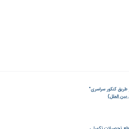
ز طريق كنكور سراسری"
بین الملل)
طع تحصیلات تکمیلی