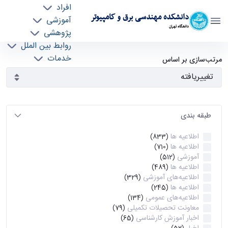
افراد
دانشکده مهندسی برق و کامپیوتر
آموزشی
دانشگاه تهران
پژوهشی
روابط بین الملل
آرشیو اطلاعیه ها - ece- دانشکده مهندسی برق و
خدمات
مرتب‌سازی بر اساس
جذب نیرو
کامپیوتر
طبقه بندی
اطلاعیه ها
(833)
اطلاعیه ها
(710)
آموزشی
(512)
اطلاعیه ها
(489)
اطلاعیه‌های‌ آموزشی
(329)
اطلاعیه ها
(245)
اطلاعیه‌های عمومی
(134)
معاونت تحصیلات تکمیلی
(79)
اخبار آموزش کارشناسی
(65)