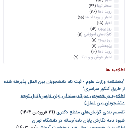
اخبار
(52)
سخنرانیها
(44)
رویدادها
(36)
اخبار و رویداد ها
(15)
اخبار
(15)
روز پروژه
(14)
کارگاه‌های آموزشی
(11)
روز پروژه
(11)
پژوهشی
(11)
رویدادها
(10)
اخبار هوش و رباتیک
(7)
اطلاعیه ها
"بخشنامه وزارت علوم - ثبت نام دانشجويان بين الملل پذيرفته شده
از طريق كنكور سراسری"
اطلاعیه در خصوص مدرک بسندگی زبان فارسی(قابل توجه
دانشجویان بین الملل)
تقسیم بندی گرایش‌های مقطع دکتری
(31 فروردین 1404)
شيوه نامه نگارش پايان نامه/رساله در دانشگاه تهران
اطلاعیه در خصوص ارسال فرم درخواست آموزشی
(دی 1403)