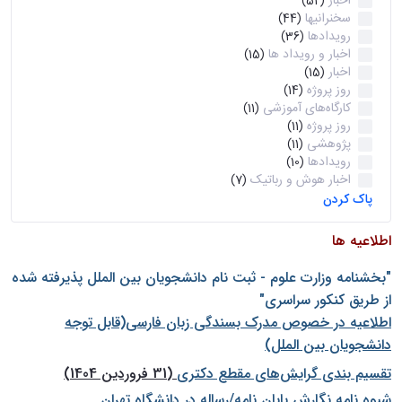
اخبار
(52)
سخنرانیها
(44)
رویدادها
(36)
اخبار و رویداد ها
(15)
اخبار
(15)
روز پروژه
(14)
کارگاه‌های آموزشی
(11)
روز پروژه
(11)
پژوهشی
(11)
رویدادها
(10)
اخبار هوش و رباتیک
(7)
پاک کردن
اطلاعیه ها
"بخشنامه وزارت علوم - ثبت نام دانشجويان بين الملل پذيرفته شده
از طريق كنكور سراسری"
اطلاعیه در خصوص مدرک بسندگی زبان فارسی(قابل توجه
دانشجویان بین الملل)
تقسیم بندی گرایش‌های مقطع دکتری
(31 فروردین 1404)
شيوه نامه نگارش پايان نامه/رساله در دانشگاه تهران