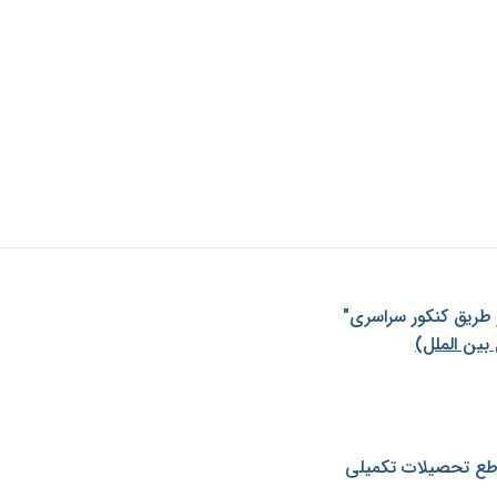
ز طريق كنكور سراسری"
بین الملل)
طع تحصیلات تکمیلی