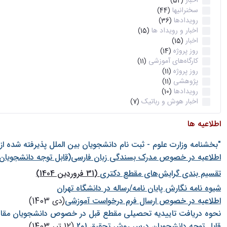
اخبار
(52)
سخنرانیها
(44)
رویدادها
(36)
اخبار و رویداد ها
(15)
اخبار
(15)
روز پروژه
(14)
کارگاه‌های آموزشی
(11)
روز پروژه
(11)
پژوهشی
(11)
رویدادها
(10)
اخبار هوش و رباتیک
(7)
اطلاعیه ها
"بخشنامه وزارت علوم - ثبت نام دانشجويان بين الملل پذيرفته شده ا
اطلاعیه در خصوص مدرک بسندگی زبان فارسی(قابل توجه دانشجویان 
تقسیم بندی گرایش‌های مقطع دکتری
(31 فروردین 1404)
شيوه نامه نگارش پايان نامه/رساله در دانشگاه تهران
اطلاعیه در خصوص ارسال فرم درخواست آموزشی
(دی 1403)
نحوه دریافت تاییدیه تحصیلی مقطع قبل در خصوص دانشجویان مقا
قابل توجه دانشجویان درس روش تحقیق 1و2
(12 تیر 1403)