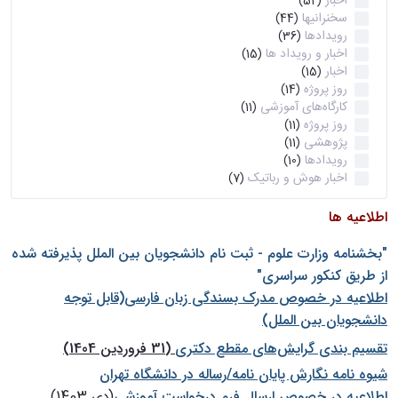
اخبار
(52)
سخنرانیها
(44)
رویدادها
(36)
اخبار و رویداد ها
(15)
اخبار
(15)
روز پروژه
(14)
کارگاه‌های آموزشی
(11)
روز پروژه
(11)
پژوهشی
(11)
رویدادها
(10)
اخبار هوش و رباتیک
(7)
اطلاعیه ها
"بخشنامه وزارت علوم - ثبت نام دانشجويان بين الملل پذيرفته شده
از طريق كنكور سراسری"
اطلاعیه در خصوص مدرک بسندگی زبان فارسی(قابل توجه
دانشجویان بین الملل)
تقسیم بندی گرایش‌های مقطع دکتری
(31 فروردین 1404)
شيوه نامه نگارش پايان نامه/رساله در دانشگاه تهران
اطلاعیه در خصوص ارسال فرم درخواست آموزشی
(دی 1403)