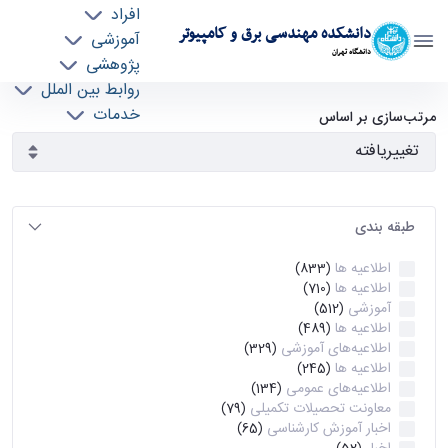
افراد
دانشکده مهندسی برق و کامپیوتر
آموزشی
دانشگاه تهران
پژوهشی
روابط بین الملل
آرشیو اطلاعیه ها - ece- دانشکده مهندسی برق و
خدمات
مرتب‌سازی بر اساس
جذب نیرو
کامپیوتر
طبقه بندی
اطلاعیه ها
(833)
اطلاعیه ها
(710)
آموزشی
(512)
اطلاعیه ها
(489)
اطلاعیه‌های‌ آموزشی
(329)
اطلاعیه ها
(245)
اطلاعیه‌های عمومی
(134)
معاونت تحصیلات تکمیلی
(79)
اخبار آموزش کارشناسی
(65)