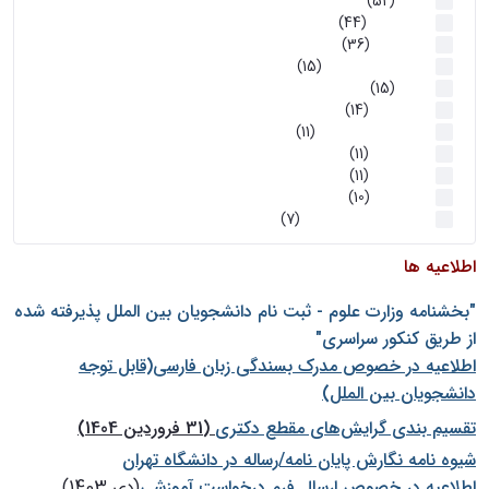
اخبار
(52)
سخنرانیها
(44)
رویدادها
(36)
اخبار و رویداد ها
(15)
اخبار
(15)
روز پروژه
(14)
کارگاه‌های آموزشی
(11)
روز پروژه
(11)
پژوهشی
(11)
رویدادها
(10)
اخبار هوش و رباتیک
(7)
اطلاعیه ها
"بخشنامه وزارت علوم - ثبت نام دانشجويان بين الملل پذيرفته شده
از طريق كنكور سراسری"
اطلاعیه در خصوص مدرک بسندگی زبان فارسی(قابل توجه
دانشجویان بین الملل)
تقسیم بندی گرایش‌های مقطع دکتری
(31 فروردین 1404)
شيوه نامه نگارش پايان نامه/رساله در دانشگاه تهران
اطلاعیه در خصوص ارسال فرم درخواست آموزشی
(دی 1403)