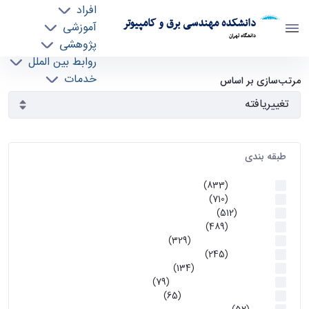
افراد
دانشکده مهندسی برق و کامپیوتر
آموزشی
دانشگاه تهران
پژوهشی
روابط بین الملل
آرشیو اطلاعیه ها - ece- دانشکده مهندسی برق و
خدمات
مرتب‌سازی بر اساس
جذب نیرو
کامپیوتر
طبقه بندی
اطلاعیه ها
(833)
اطلاعیه ها
(710)
آموزشی
(512)
اطلاعیه ها
(489)
اطلاعیه‌های‌ آموزشی
(329)
اطلاعیه ها
(245)
اطلاعیه‌های عمومی
(134)
معاونت تحصیلات تکمیلی
(79)
اخبار آموزش کارشناسی
(65)