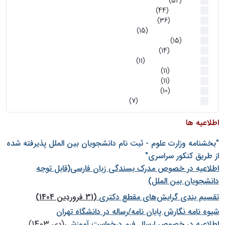
اخبار
(52)
سخنرانیها
(44)
رویدادها
(36)
اخبار و رویداد ها
(15)
اخبار
(15)
روز پروژه
(14)
کارگاه‌های آموزشی
(11)
روز پروژه
(11)
پژوهشی
(11)
رویدادها
(10)
اخبار هوش و رباتیک
(7)
اطلاعیه ها
"بخشنامه وزارت علوم - ثبت نام دانشجويان بين الملل پذيرفته شده
از طريق كنكور سراسری"
اطلاعیه در خصوص مدرک بسندگی زبان فارسی(قابل توجه
دانشجویان بین الملل)
تقسیم بندی گرایش‌های مقطع دکتری
(31 فروردین 1404)
شيوه نامه نگارش پايان نامه/رساله در دانشگاه تهران
اطلاعیه در خصوص ارسال فرم درخواست آموزشی
(دی 1403)