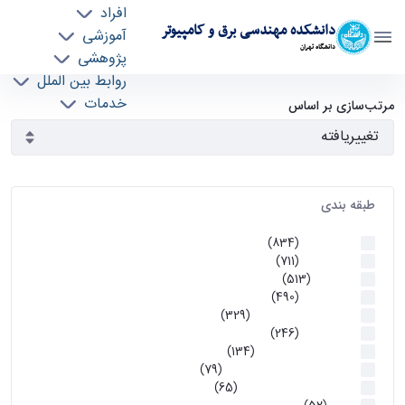
افراد
دانشکده مهندسی برق و کامپیوتر
آموزشی
دانشگاه تهران
پژوهشی
روابط بین الملل
آرشیو اطلاعیه ها - ece- دانشکده مهندسی برق و
خدمات
مرتب‌سازی بر اساس
جذب نیرو
کامپیوتر
طبقه بندی
اطلاعیه ها
(834)
اطلاعیه ها
(711)
آموزشی
(513)
اطلاعیه ها
(490)
اطلاعیه‌های‌ آموزشی
(329)
اطلاعیه ها
(246)
اطلاعیه‌های عمومی
(134)
معاونت تحصیلات تکمیلی
(79)
اخبار آموزش کارشناسی
(65)