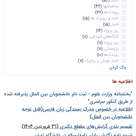
اخبار
(52)
سخنرانیها
(44)
رویدادها
(36)
اخبار و رویداد ها
(15)
اخبار
(15)
روز پروژه
(14)
کارگاه‌های آموزشی
(11)
روز پروژه
(11)
پژوهشی
(11)
رویدادها
(10)
اخبار هوش و رباتیک
(7)
پاک کردن
اطلاعیه ها
"بخشنامه وزارت علوم - ثبت نام دانشجويان بين الملل پذيرفته شده
از طريق كنكور سراسری"
اطلاعیه در خصوص مدرک بسندگی زبان فارسی(قابل توجه
دانشجویان بین الملل)
تقسیم بندی گرایش‌های مقطع دکتری
(31 فروردین 1404)
شيوه نامه نگارش پايان نامه/رساله در دانشگاه تهران