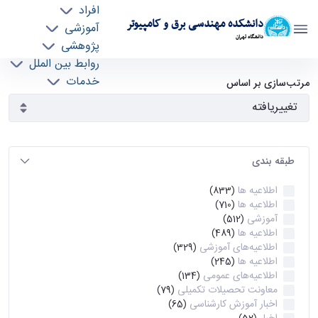
افراد
دانشکده مهندسی برق و کامپیوتر
آموزشی
دانشگاه تهران
پژوهشی
روابط بین الملل
آرشیو اطلاعیه ها - ece- دانشکده مهندسی برق و
خدمات
مرتب‌سازی بر اساس
جذب نیرو
کامپیوتر
طبقه بندی
اطلاعیه ها
(833)
اطلاعیه ها
(710)
آموزشی
(512)
اطلاعیه ها
(489)
اطلاعیه‌های‌ آموزشی
(329)
اطلاعیه ها
(245)
اطلاعیه‌های عمومی
(134)
معاونت تحصیلات تکمیلی
(79)
اخبار آموزش کارشناسی
(65)