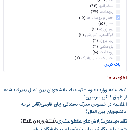
اخبار
(52)
سخنرانیها
(44)
رویدادها
(36)
اخبار و رویداد ها
(15)
اخبار
(15)
روز پروژه
(14)
کارگاه‌های آموزشی
(11)
روز پروژه
(11)
پژوهشی
(11)
رویدادها
(10)
اخبار هوش و رباتیک
(7)
پاک کردن
اطلاعیه ها
"بخشنامه وزارت علوم - ثبت نام دانشجويان بين الملل پذيرفته شده
از طريق كنكور سراسری"
اطلاعیه در خصوص مدرک بسندگی زبان فارسی(قابل توجه
دانشجویان بین الملل)
تقسیم بندی گرایش‌های مقطع دکتری
(31 فروردین 1404)
شيوه نامه نگارش پايان نامه/رساله در دانشگاه تهران