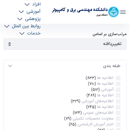
افراد
دانشکده مهندسی برق و کامپیوتر
آموزشی
دانشگاه تهران
پژوهشی
روابط بین الملل
آرشیو اطلاعیه ها - ece- دانشکده مهندسی برق و
خدمات
مرتب‌سازی بر اساس
جذب نیرو
کامپیوتر
طبقه بندی
اطلاعیه ها
(833)
اطلاعیه ها
(710)
آموزشی
(512)
اطلاعیه ها
(489)
اطلاعیه‌های‌ آموزشی
(329)
اطلاعیه ها
(245)
اطلاعیه‌های عمومی
(134)
معاونت تحصیلات تکمیلی
(79)
اخبار آموزش کارشناسی
(65)