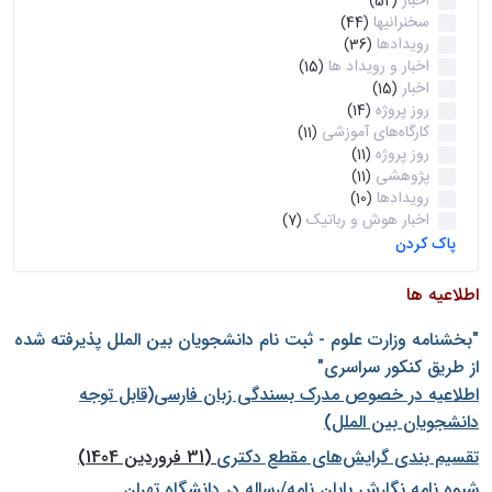
اخبار
(52)
سخنرانیها
(44)
رویدادها
(36)
اخبار و رویداد ها
(15)
اخبار
(15)
روز پروژه
(14)
کارگاه‌های آموزشی
(11)
روز پروژه
(11)
پژوهشی
(11)
رویدادها
(10)
اخبار هوش و رباتیک
(7)
پاک کردن
اطلاعیه ها
"بخشنامه وزارت علوم - ثبت نام دانشجويان بين الملل پذيرفته شده
از طريق كنكور سراسری"
اطلاعیه در خصوص مدرک بسندگی زبان فارسی(قابل توجه
دانشجویان بین الملل)
تقسیم بندی گرایش‌های مقطع دکتری
(31 فروردین 1404)
شيوه نامه نگارش پايان نامه/رساله در دانشگاه تهران