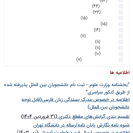
اخبار
(52)
سخنرانیها
(44)
رویدادها
(36)
اخبار و رویداد ها
(15)
اخبار
(15)
روز پروژه
(14)
کارگاه‌های آموزشی
(11)
روز پروژه
(11)
پژوهشی
(11)
رویدادها
(10)
اخبار هوش و رباتیک
(7)
اطلاعیه ها
"بخشنامه وزارت علوم - ثبت نام دانشجويان بين الملل پذيرفته شده
از طريق كنكور سراسری"
اطلاعیه در خصوص مدرک بسندگی زبان فارسی(قابل توجه
دانشجویان بین الملل)
تقسیم بندی گرایش‌های مقطع دکتری
(31 فروردین 1404)
شيوه نامه نگارش پايان نامه/رساله در دانشگاه تهران
اطلاعیه در خصوص ارسال فرم درخواست آموزشی
(دی 1403)