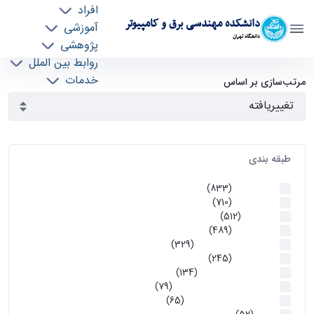
افراد
دانشکده مهندسی برق و کامپیوتر
آموزشی
دانشگاه تهران
پژوهشی
روابط بین الملل
آرشیو اطلاعیه ها - ece- دانشکده مهندسی برق و
خدمات
مرتب‌سازی بر اساس
جذب نیرو
کامپیوتر
طبقه بندی
اطلاعیه ها
(833)
اطلاعیه ها
(710)
آموزشی
(512)
اطلاعیه ها
(489)
اطلاعیه‌های‌ آموزشی
(329)
اطلاعیه ها
(245)
اطلاعیه‌های عمومی
(134)
معاونت تحصیلات تکمیلی
(79)
اخبار آموزش کارشناسی
(65)