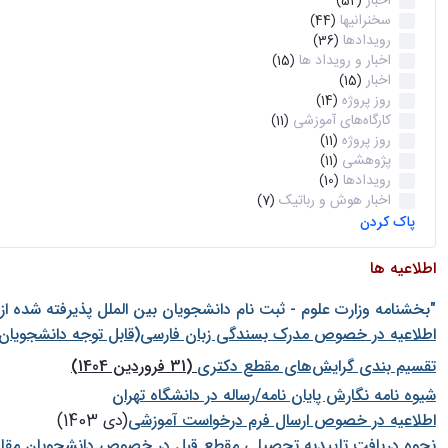
اخبار
(52)
سخنرانیها
(44)
رویدادها
(36)
اخبار و رویداد ها
(15)
اخبار
(15)
روز پروژه
(14)
کارگاه‌های آموزشی
(11)
روز پروژه
(11)
پژوهشی
(11)
رویدادها
(10)
اخبار هوش و رباتیک
(7)
پاک کردن
اطلاعیه ها
"بخشنامه وزارت علوم - ثبت نام دانشجويان بين الملل پذيرفته شده ا
اطلاعیه در خصوص مدرک بسندگی زبان فارسی(قابل توجه دانشجویان 
تقسیم بندی گرایش‌های مقطع دکتری
(31 فروردین 1404)
شيوه نامه نگارش پايان نامه/رساله در دانشگاه تهران
اطلاعیه در خصوص ارسال فرم درخواست آموزشی
(دی 1403)
نحوه دریافت تاییدیه تحصیلی مقطع قبل در خصوص دانشجویان مقا