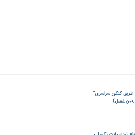
ز طريق كنكور سراسری"
بین الملل)
طع تحصیلات تکمیلی