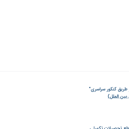
ز طريق كنكور سراسری"
بین الملل)
طع تحصیلات تکمیلی