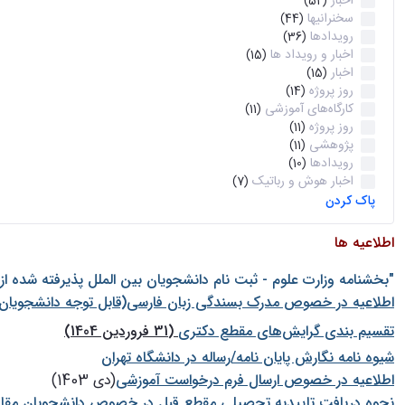
اخبار
(52)
سخنرانیها
(44)
رویدادها
(36)
اخبار و رویداد ها
(15)
اخبار
(15)
روز پروژه
(14)
کارگاه‌های آموزشی
(11)
روز پروژه
(11)
پژوهشی
(11)
رویدادها
(10)
اخبار هوش و رباتیک
(7)
پاک کردن
اطلاعیه ها
"بخشنامه وزارت علوم - ثبت نام دانشجويان بين الملل پذيرفته شده ا
اطلاعیه در خصوص مدرک بسندگی زبان فارسی(قابل توجه دانشجویان 
تقسیم بندی گرایش‌های مقطع دکتری
(31 فروردین 1404)
شيوه نامه نگارش پايان نامه/رساله در دانشگاه تهران
اطلاعیه در خصوص ارسال فرم درخواست آموزشی
(دی 1403)
نحوه دریافت تاییدیه تحصیلی مقطع قبل در خصوص دانشجویان مقا