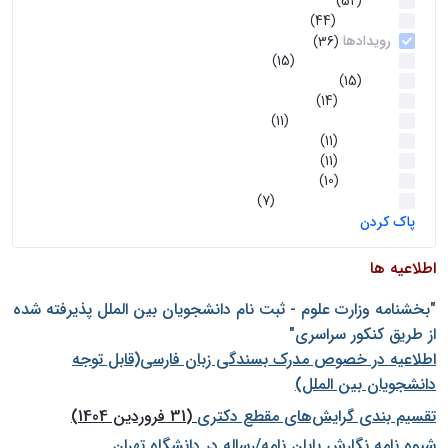
اخبار
(52)
سخنرانیها
(44)
رویدادها
(36)
اخبار و رویداد ها
(15)
اخبار
(15)
روز پروژه
(14)
کارگاه‌های آموزشی
(11)
روز پروژه
(11)
پژوهشی
(11)
رویدادها
(10)
اخبار هوش و رباتیک
(7)
پاک کردن
اطلاعیه ها
"بخشنامه وزارت علوم - ثبت نام دانشجويان بين الملل پذيرفته شده
از طريق كنكور سراسری"
اطلاعیه در خصوص مدرک بسندگی زبان فارسی(قابل توجه
دانشجویان بین الملل)
تقسیم بندی گرایش‌های مقطع دکتری
(31 فروردین 1404)
شيوه نامه نگارش پايان نامه/رساله در دانشگاه تهران