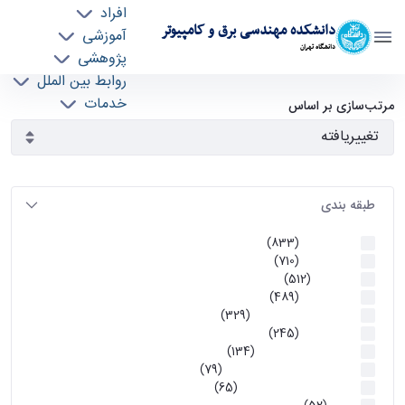
افراد
دانشکده مهندسی برق و کامپیوتر
آموزشی
دانشگاه تهران
پژوهشی
روابط بین الملل
آرشیو اطلاعیه ها - ece- دانشکده مهندسی برق و
خدمات
مرتب‌سازی بر اساس
جذب نیرو
کامپیوتر
طبقه بندی
اطلاعیه ها
(833)
اطلاعیه ها
(710)
آموزشی
(512)
اطلاعیه ها
(489)
اطلاعیه‌های‌ آموزشی
(329)
اطلاعیه ها
(245)
اطلاعیه‌های عمومی
(134)
معاونت تحصیلات تکمیلی
(79)
اخبار آموزش کارشناسی
(65)