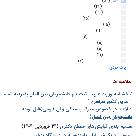
اخبار
(52)
سخنرانیها
(44)
رویدادها
(36)
اخبار و رویداد ها
(15)
اخبار
(15)
روز پروژه
(14)
کارگاه‌های آموزشی
(11)
روز پروژه
(11)
پژوهشی
(11)
رویدادها
(10)
اخبار هوش و رباتیک
(7)
پاک کردن
اطلاعیه ها
"بخشنامه وزارت علوم - ثبت نام دانشجويان بين الملل پذيرفته شده
از طريق كنكور سراسری"
اطلاعیه در خصوص مدرک بسندگی زبان فارسی(قابل توجه
دانشجویان بین الملل)
تقسیم بندی گرایش‌های مقطع دکتری
(31 فروردین 1404)
شيوه نامه نگارش پايان نامه/رساله در دانشگاه تهران