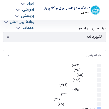
افراد
دانشکده مهندسی برق و کامپیوتر
آموزشی
دانشگاه تهران
پژوهشی
روابط بین الملل
آرشیو اطلاعیه ها - ece- دانشکده مهندسی برق و
خدمات
مرتب‌سازی بر اساس
جذب نیرو
کامپیوتر
طبقه بندی
اطلاعیه ها
(833)
اطلاعیه ها
(710)
آموزشی
(512)
اطلاعیه ها
(489)
اطلاعیه‌های‌ آموزشی
(329)
اطلاعیه ها
(245)
اطلاعیه‌های عمومی
(134)
معاونت تحصیلات تکمیلی
(79)
اخبار آموزش کارشناسی
(65)